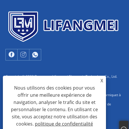
Copyright © 2023 Dongguan Lifangmei Electronic Technology Co., Ltd.
X
Tous droits réservés.
Nous utilisons des cookies pour vous
offrir une meilleure expérience de
Chine fabricant de système EAS, système EAS AM, usine de tourniquet à
navigation, analyser le trafic du site et
barrière pivotante, système AM en aluminium EAS, fournisseur de
personnaliser le contenu. En utilisant ce
système EAS RF en Chine
site, vous acceptez notre utilisation des
cookies.
politique de confidentialité
Links
Sitemap
RSS
XML